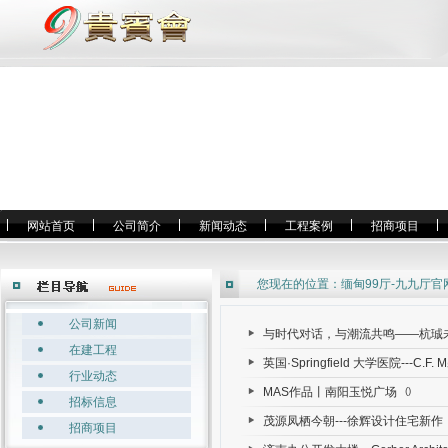
网站首页
公司简介
新闻动态
工程案例
招商项目
您现在的位置：
缅甸99厅-九九厅官
公司新闻
与时代对话，与潮流共鸣——杭珹未来中
在建工程
英国·Springfield 大学医院---C.F. Mø
行业动态
MAS作品丨南阳玉悦广场
()
招标信息
茂源凤栖今朝---徐辉设计住宅新作
招商项目